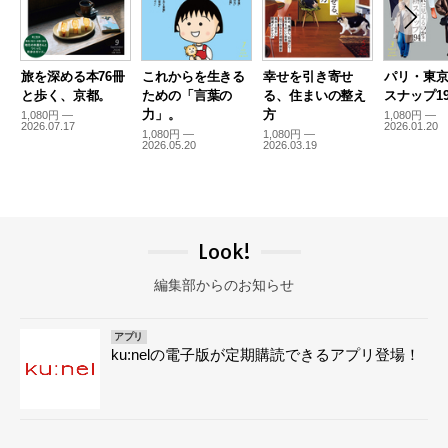
旅を深める本76冊
これからを生きる
幸せを引き寄せ
パリ・東
と歩く、京都。
ための「言葉の
る、住まいの整え
スナップ19
力」。
方
1,080円 —
1,080円 —
2026.07.17
2026.01.20
1,080円 —
1,080円 —
2026.05.20
2026.03.19
Look!
編集部からのお知らせ
アプリ
ku:nelの電子版が定期購読できるアプリ登場！