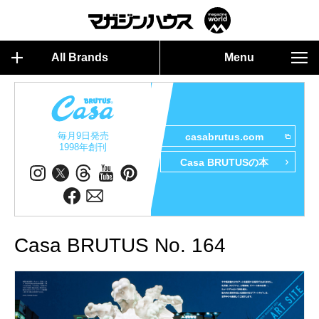
All Brands
Menu
毎月9日発売
casabrutus.com
1998年創刊
Casa BRUTUSの本
Casa BRUTUS No. 164