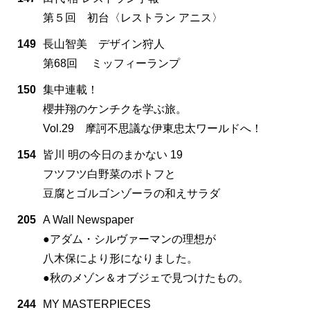
第５回 初台〈レストラン アニス〉
149
長山智美 デザイン狩人
第68回 ミッフィーランプ
150
集中連載！
櫻井翔のケンチクを学ぶ旅。
Vol.29 摩訶不思議な伊東忠太ワールドへ！
154
皆川 明の今日のまかない 19
フツフツ白野菜のポトフと
豆腐とゴルゴンゾーラの和えサラダ
205
A Wall Newspaper
●アダム・シルヴァーマンの理想が
八木保により形になりました。
●秋のメゾン＆オブジェで見つけたもの。
244
MY MASTERPIECES