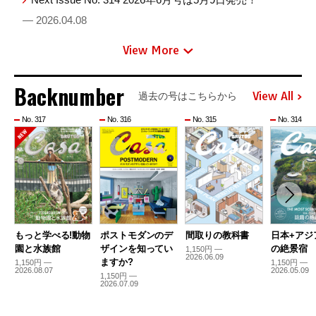
— 2026.04.08
View More
Backnumber
View All
過去の号はこちらから
No. 317
No. 316
No. 315
No. 314
もっと学べる!動物
ポストモダンのデ
間取りの教科書
日本+アジ
園と水族館
ザインを知ってい
の絶景宿
1,150円 —
2026.06.09
ますか?
1,150円 —
1,150円 —
2026.08.07
2026.05.09
1,150円 —
2026.07.09