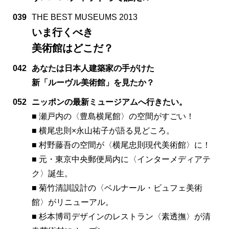
039
THE BEST MUSEUMS 2013
いま行くべき
美術館はどこだ？
042
あなたは日本人建築家の手がけた
新「ルーヴル美術館」を見たか？
052
ニッポンの最新ミュージアムへ行きたい。
■ 瀬戸内の〈豊島横尾館〉の空間がすごい！
■ 横尾忠則×永山祐子が語る見どころ。
■ 村野藤吾の空間が〈横尾忠則現代美術館〉に！
■ 元・東京中央郵便局内に〈インターメディアテ
ク〉誕生。
■ 菊竹清訓設計の〈ベルナール・ビュフェ美術
館〉がリニューアル。
■ 杉本博司デザインのレストラン〈素透撫〉が清