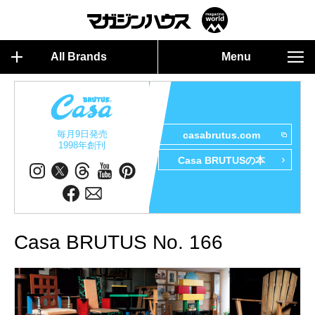
All Brands
Menu
毎月9日発売
casabrutus.com
1998年創刊
Casa BRUTUSの本
Casa BRUTUS No. 166