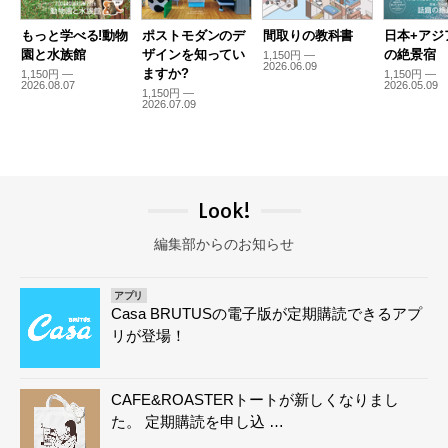
もっと学べる!動物
ポストモダンのデ
間取りの教科書
日本+アジ
園と水族館
ザインを知ってい
の絶景宿
1,150円 —
2026.06.09
ますか?
1,150円 —
1,150円 —
2026.08.07
2026.05.09
1,150円 —
2026.07.09
Look!
編集部からのお知らせ
アプリ
Casa BRUTUSの電子版が定期購読できるアプ
リが登場！
CAFE&ROASTERトートが新しくなりまし
た。 定期購読を申し込 …