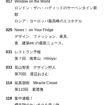
017
Window on the World
ロンドン：ザハ・ハディッドのサーペンタイン新
館
ロシア：ヨーロッパ最高峰のエコホテル
025
News！ on Your Fridge
デザイン、ファッション、家具、
食、建築etc.の最新ニュース。
031
レストラン予報
第７回 南青山〈Hiroya〉
033
長山智美 デザイン狩人
第70回 渡辺おさむ
114
祐真朋樹 Miracle Closet
第110回 素透撫
118
集中連載！
櫻井翔のケンチクを学ぶ旅。