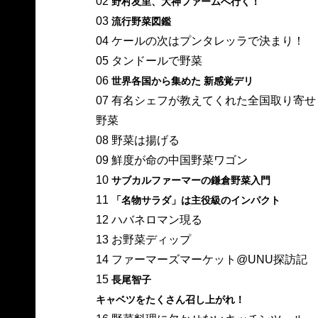
02
野村友里、大神ファームへ行く！
03
流行野菜図鑑
04 ケールの次はプンタレッラで決まり！
05 タンドールで野菜
06
世界各国から集めた 新感覚デリ
07 有名シェフが教えてくれた全国取り寄せ
野菜
08 野菜は揚げる
09 鮮度が命の中国野菜ワゴン
10
サブカルファーマーの鎌倉野菜入門
11
「名物サラダ」は主役級のインパクト
12 ハバネロマン現る
13 お野菜ディップ
14 ファーマーズマーケット@UNU探訪記
15
長尾智子
キャベツをたくさん召し上がれ！