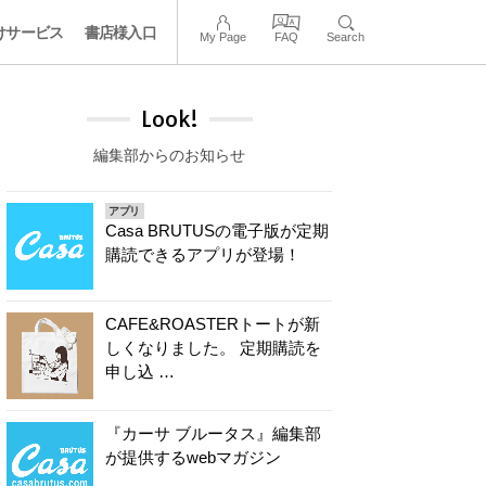
けサービス
書店様入口
My Page
FAQ
Search
Look!
編集部からのお知らせ
アプリ
Casa BRUTUSの電子版が定期
購読できるアプリが登場！
CAFE&ROASTERトートが新
しくなりました。 定期購読を
申し込 …
『カーサ ブルータス』編集部
が提供するwebマガジン