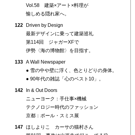
Vol.58 建築×アート×料理が
愉しめる隠れ家へ。
122
Driven by Design
最新デザインに乗って建築巡礼
第114回 ジャガーXFで
伊勢〈海の博物館〉を目指す。
133
A Wall Newspaper
● 雪の中や壁に浮く、色とりどりの身体。
● 90年代の雑誌「心のベスト10」。
142
In & Out Doors
ニューヨーク：手仕事×機械
テクノロジー時代のファッション
京都：ポール・スミス展
147
ほしよりこ カーサの猫村さん