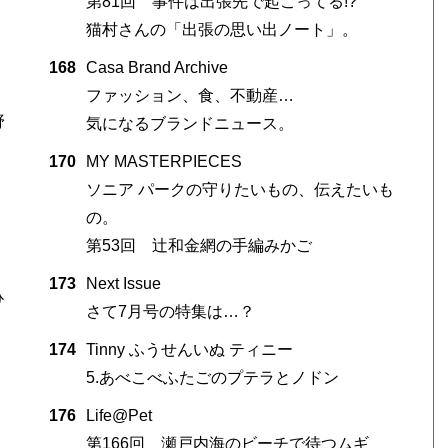
第81回 事件は出張先で起こってる!?
猫村さんの「出張の思い出ノート」。
168
Casa Brand Archive
ファッション、食、不動産…
野
気になるブランドニュース。
170
MY MASTERPIECES
ソニア パークの守りたいもの、伝えたいも
の。
第53回 辻和金網の手編みかご
173
Next Issue
ひ
さて7月号の特集は…？
174
Tinny ふうせんいぬ ティニー
5.あべこべふたごのプテラとノドン
176
Life@Pet
第166回 瀬戸内海のビーチで待つムギ