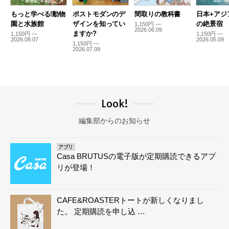
もっと学べる!動物
ポストモダンのデ
間取りの教科書
日本+アジ
園と水族館
ザインを知ってい
の絶景宿
1,150円 —
2026.06.09
ますか?
1,150円 —
1,150円 —
2026.08.07
2026.05.09
1,150円 —
2026.07.09
Look!
編集部からのお知らせ
アプリ
Casa BRUTUSの電子版が定期購読できるアプ
リが登場！
CAFE&ROASTERトートが新しくなりまし
た。 定期購読を申し込 …