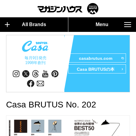
All Brands
Menu
毎月9日発売
casabrutus.com
1998年創刊
Casa BRUTUSの本
Casa BRUTUS No. 202