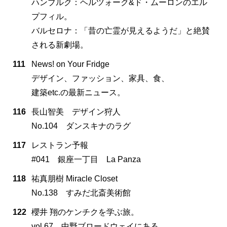
ハンブルク：ヘルツォーク&ド・ムーロンのエル
プフィル。
バルセロナ：「昔の亡霊が見えるようだ」と絶賛
される新劇場。
111
News! on Your Fridge
デザイン、ファッション、家具、食、
建築etc.の最新ニュース。
116
長山智美 デザイン狩人
No.104 ダンスキナのラグ
117
レストラン予報
#041 銀座一丁目 La Panza
118
祐真朋樹 Miracle Closet
No.138 すみだ北斎美術館
122
櫻井 翔のケンチクを学ぶ旅。
vol.67 中野ブロードウェイにある