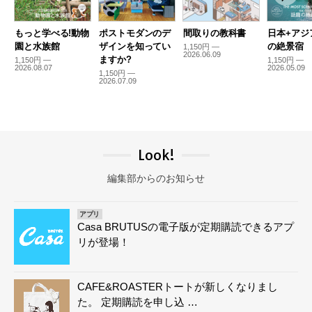
もっと学べる!動物
ポストモダンのデ
間取りの教科書
日本+アジ
園と水族館
ザインを知ってい
の絶景宿
1,150円 —
2026.06.09
ますか?
1,150円 —
1,150円 —
2026.08.07
2026.05.09
1,150円 —
2026.07.09
Look!
編集部からのお知らせ
アプリ
Casa BRUTUSの電子版が定期購読できるアプ
リが登場！
CAFE&ROASTERトートが新しくなりまし
た。 定期購読を申し込 …