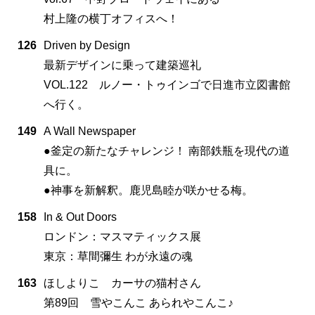
村上隆の横丁オフィスへ！
126
Driven by Design
最新デザインに乗って建築巡礼
VOL.122 ルノー・トゥインゴで日進市立図書館
へ行く。
149
A Wall Newspaper
●釜定の新たなチャレンジ！ 南部鉄瓶を現代の道
具に。
●神事を新解釈。鹿児島睦が咲かせる梅。
158
In & Out Doors
ロンドン：マスマティックス展
東京：草間彌生 わが永遠の魂
163
ほしよりこ カーサの猫村さん
第89回 雪やこんこ あられやこんこ♪