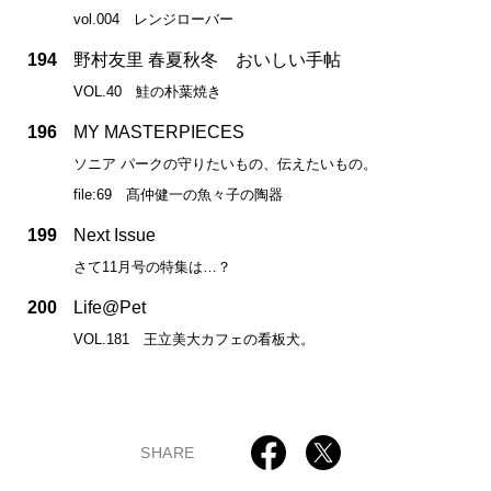
vol.004 レンジローバー
194
野村友里 春夏秋冬 おいしい手帖
VOL.40 鮭の朴葉焼き
196
MY MASTERPIECES
ソニア パークの守りたいもの、伝えたいもの。
file:69 髙仲健一の魚々子の陶器
199
Next Issue
さて11月号の特集は…？
200
Life@Pet
VOL.181 王立美大カフェの看板犬。
SHARE