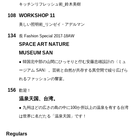
キッチンリフレッシュ術_鈴木美樹
108
WORKSHOP 11
美しい照明術_リンゼイ・アデルマン
134
長 Fashion Special 2017-18AW
SPACE ART NATURE
MUSEUM SAN
● 韓国北中部の山間にひっそりと佇む安藤忠雄設計の〈ミュ
ージアム SAN〉。芸術と自然が共存する異空間で繰り広げら
れるファッションの響宴。
156
歡迎！
温泉天国、台湾。
● 九州ほどの広さの島の中に100か所以上の温泉を有する台湾
は世界に名だたる「温泉天国」です！
Regulars