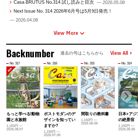
Casa BRUTUS No.314 試し読みと目次
— 2026.05.08
Next Issue No. 314 2026年6月号は5月9日発売！
— 2026.04.08
View More
Backnumber
View All
過去の号はこちらから
No. 317
No. 316
No. 315
No. 314
もっと学べる!動物
ポストモダンのデ
間取りの教科書
日本+アジ
園と水族館
ザインを知ってい
の絶景宿
1,150円 —
2026.06.09
ますか?
1,150円 —
1,150円 —
2026.08.07
2026.05.09
1,150円 —
2026.07.09