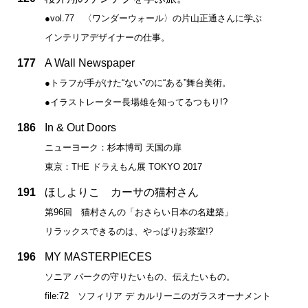
●vol.77 〈ワンダーウォール〉の片山正通さんに学ぶ
インテリアデザイナーの仕事。
177
A Wall Newspaper
●トラフが手がけた“ない”のに“ある”舞台美術。
●イラストレーター長場雄を知ってるつもり!?
186
In & Out Doors
ニューヨーク：杉本博司 天国の扉
東京：THE ドラえもん展 TOKYO 2017
191
ほしよりこ カーサの猫村さん
第96回 猫村さんの「おさらい日本の名建築」
リラックスできるのは、やっぱりお茶室!?
196
MY MASTERPIECES
ソニア パークの守りたいもの、伝えたいもの。
file:72 ソフィリア デ カルリーニのガラスオーナメント