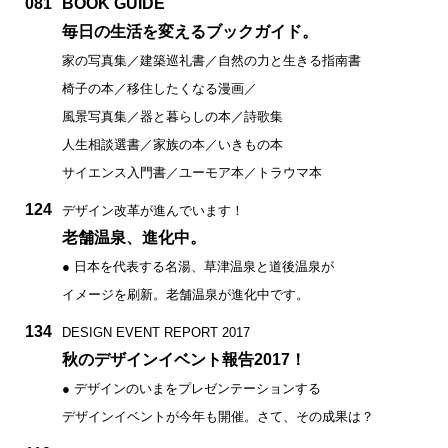
081
BOOK GUIDE
毎日の生活を変えるブックガイド。
家の写真集／建築巡礼書／自然の力と生きる指南書
椅子の本／移住したくなる漫画／
風景写真集／器と暮らしの本／詩歌集
人生相談選書／家族の本／いきもの本
サイエンス入門書／ユーモア本／トラウマ本
124
デザイン改革が進んでいます！
老舗温泉、進化中。
● 日本を代表する名湯、草津温泉と道後温泉が
イメージを刷新。老舗温泉が進化中です。
134
DESIGN EVENT REPORT 2017
秋のデザインイベント報告2017！
● デザインのいまをプレゼンテーションする
デザインイベントが今年も開催。さて、その成果は？