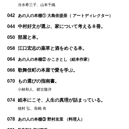
冷水希三子、山本千織
042
あの人の本棚① 大島依提亜（ アートディレクター）
044
中村好文が選ぶ、家について考える８冊。
050
部屋と本。
058
江口宏志の薬草と酒をめぐる本。
064
あの人の本棚② かこさとし（絵本作家）
066
歌舞伎町の本屋で愛を学ぶ。
070
もの選びの指南書。
小林和人、郷古隆洋
074
絵本にこそ、人生の真理が詰まっている。
穂村 弘、長嶋 有
078
あの人の本棚③ 野村友里 （料理人）