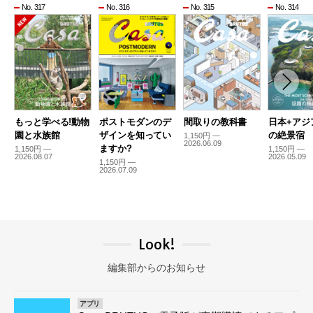
No. 317
No. 316
No. 315
No. 314
もっと学べる!動物
ポストモダンのデ
間取りの教科書
日本+アジ
園と水族館
ザインを知ってい
の絶景宿
1,150円 —
2026.06.09
ますか?
1,150円 —
1,150円 —
2026.08.07
2026.05.09
1,150円 —
2026.07.09
Look!
編集部からのお知らせ
アプリ