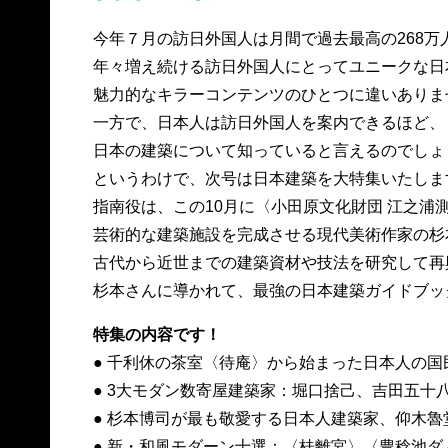
今年７月の訪日外国人は月間で過去最高の268万
年々増え続ける訪日外国人にとってユニークな日
魅力的なキラーコンテンツのひとつに違いありま
一方で、日本人は訪日外国人を案内できるほど、
日本の建築について知っていると言えるのでしょ
というわけで、次号は日本建築を大特集いたしま
指南役は、この10月に〈小田原文化財団 江之浦
芸術的な建築施設を完成させる現代美術作家の杉
古代から近世までの建築資材や技法を研究して再
杉本さんに導かれて、最強の日本建築ガイドブッ
特集の内容です！
● 千利休の茶室〈待庵〉から始まった日本人の国
● 3大モダン数寄屋建築家：堀口捨己、吉田五十
● 杉本博司が最も敬愛する日本人建築家、仰木魯
● 新・和風モダーン十選：〈桂離宮〉〈豊稔池