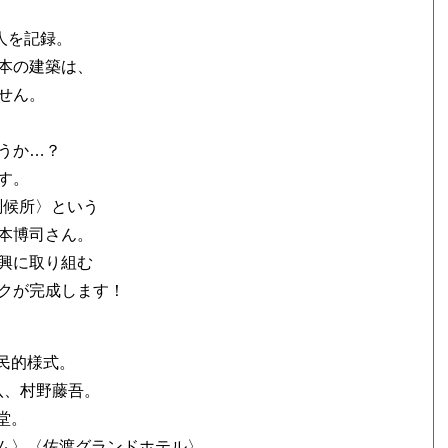
人を記録。
本の建築は、
せん。
うか…？
す。
測候所〉という
本博司さん。
興に取り組む
クが完成します！
民的様式。
八、村野藤吾。
堂。
ダム〉〈佐渡グランドホテル〉…