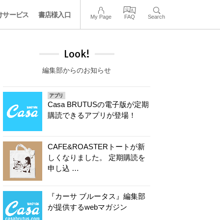
けサービス
書店様入口
My Page
FAQ
Search
Look!
編集部からのお知らせ
アプリ
Casa BRUTUSの電子版が定期
購読できるアプリが登場！
CAFE&ROASTERトートが新
しくなりました。 定期購読を
申し込 …
『カーサ ブルータス』編集部
が提供するwebマガジン