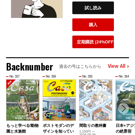
試し読み
購入
定期購読 (24%OFF)
Backnumber
View All
過去の号はこちらから
No. 317
No. 316
No. 315
No. 314
もっと学べる!動物
ポストモダンのデ
間取りの教科書
日本+アジ
園と水族館
ザインを知ってい
の絶景宿
1,150円 —
2026.06.09