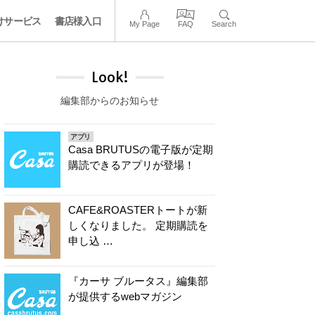
けサービス
書店様入口
My Page
FAQ
Search
Look!
編集部からのお知らせ
アプリ
Casa BRUTUSの電子版が定期
購読できるアプリが登場！
CAFE&ROASTERトートが新
しくなりました。 定期購読を
申し込 …
『カーサ ブルータス』編集部
が提供するwebマガジン