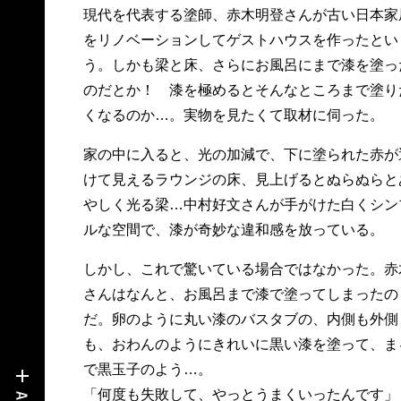
現代を代表する塗師、赤木明登さんが古い日本家
をリノベーションしてゲストハウスを作ったとい
う。しかも梁と床、さらにお風呂にまで漆を塗っ
のだとか！ 漆を極めるとそんなところまで塗り
くなるのか…。実物を見たくて取材に伺った。
家の中に入ると、光の加減で、下に塗られた赤が
けて見えるラウンジの床、見上げるとぬらぬらと
やしく光る梁…中村好文さんが手がけた白くシン
ルな空間で、漆が奇妙な違和感を放っている。
しかし、これで驚いている場合ではなかった。赤
さんはなんと、お風呂まで漆で塗ってしまったの
だ。卵のように丸い漆のバスタブの、内側も外側
も、おわんのようにきれいに黒い漆を塗って、ま
で黒玉子のよう…。
「何度も失敗して、やっとうまくいったんです」