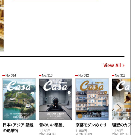
View All
No. 314
No. 313
No. 312
No. 311
日本+アジア 話題
音のいい部屋。
京都モダンめぐり
理想のカフ
の絶景宿
1,150円 —
1,150円 —
1,150円 —
2026.04.09
2026.03.09
2026.02.09