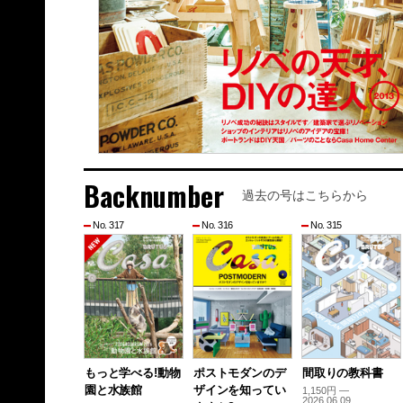
Backnumber
過去の号はこちらから
No. 317
No. 316
No. 315
もっと学べる!動物
ポストモダンのデ
間取りの教科書
園と水族館
ザインを知ってい
1,150円 —
2026.06.09