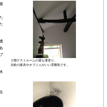
屋
た
た
透
あ
プ
２階ゲストルームの梁も漆塗り。
北欧の家具やオブジェがいい雰囲気です。
木
る