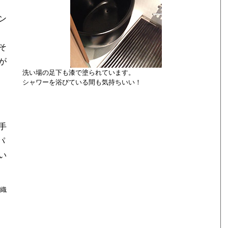
ン
そ
が
洗い場の足下も漆で塗られています。
シャワーを浴びている間も気持ちいい！
手
パ
い
香織