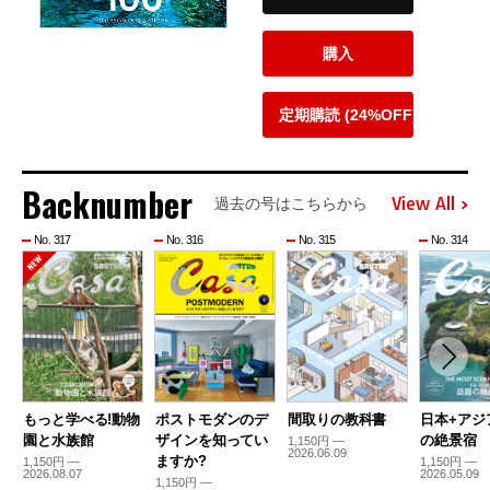
購入
定期購読 (24%OFF)
Backnumber
View All
過去の号はこちらから
No. 317
No. 316
No. 315
No. 314
もっと学べる!動物
ポストモダンのデ
間取りの教科書
日本+アジ
園と水族館
ザインを知ってい
の絶景宿
1,150円 —
2026.06.09
ますか?
1,150円 —
1,150円 —
2026.08.07
2026.05.09
1,150円 —