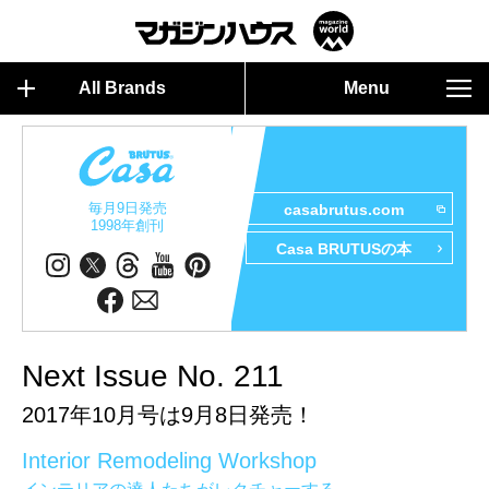
All Brands
Menu
毎月9日発売
casabrutus.com
1998年創刊
Casa BRUTUSの本
Next Issue No. 211
2017年10月号は9月8日発売！
Interior Remodeling Workshop