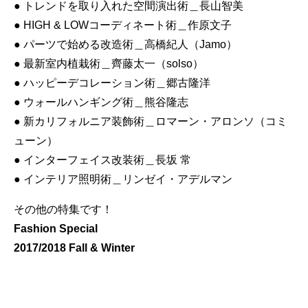
● トレンドを取り入れた空間演出術＿長山智美
● HIGH & LOWコーディネート術＿作原文子
● パーツで始める改造術＿高橋紀人（Jamo）
● 最新室内植栽術＿齊藤太一（solso）
● ハッピーデコレーション術＿郷古隆洋
● ウォールハンギング術＿熊谷隆志
● 新カリフォルニア装飾術＿ロマーン・アロンソ（コミ
ューン）
● インターフェイス改装術＿長坂 常
● インテリア照明術＿リンゼイ・アデルマン
その他の特集です！
Fashion Special
2017/2018 Fall & Winter