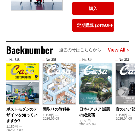
購入
定期購読 (24%OFF)
Backnumber
View All
過去の号はこちらから
No. 316
No. 315
No. 314
No. 313
ポストモダンのデ
間取りの教科書
日本+アジア 話題
音のいい
ザインを知ってい
の絶景宿
1,150円 —
1,150円 —
2026.06.09
2026.04.09
ますか?
1,150円 —
2026.05.09
1,150円 —
2026.07.09