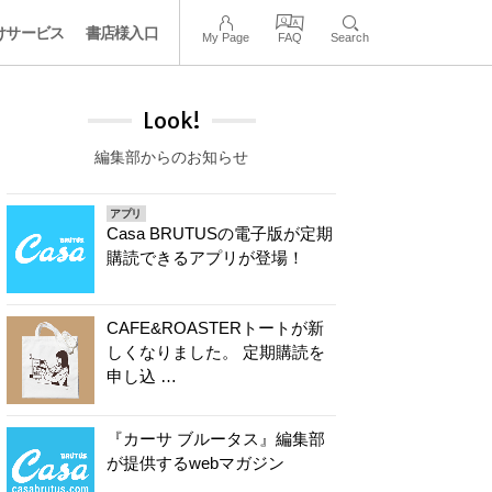
けサービス
書店様入口
My Page
FAQ
Search
Look!
編集部からのお知らせ
アプリ
Casa BRUTUSの電子版が定期
購読できるアプリが登場！
CAFE&ROASTERトートが新
しくなりました。 定期購読を
申し込 …
『カーサ ブルータス』編集部
が提供するwebマガジン