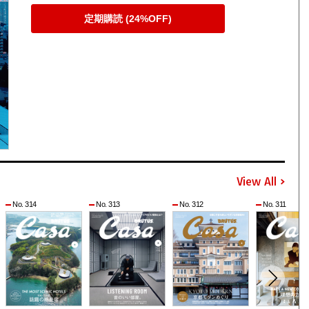
定期購読 (24%OFF)
View All
No. 314
No. 313
No. 312
No. 311