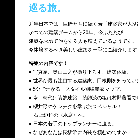
巡る旅。
近年日本では、巨匠たちに続く若手建築家が大活
かつての建築ブームから20年、今ふたたび、
建築を求めて旅をする人も増えているようです。
今体験するべき美しい建築を一挙にご紹介します
特集の内容です！
● 写真家、奥山由之が撮り下ろす、建築体験。
● 世界が最も注目する建築家、田根剛を知ってい
● 5分でわかる、スタイル別建築家マップ。
● 今、時代は装飾建築。装飾派の祖は村野藤吾で
● 櫻井翔のケンチクを学ぶ旅スペシャル！
石上純也の〈水庭〉へ。
● 日本の若手のトップランナーに迫る。
● なぜあなたは長坂常に内装を頼むのですか？