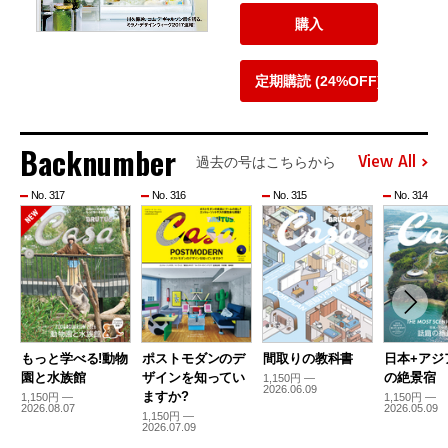
購入
定期購読 (24%OFF)
Backnumber
View All
過去の号はこちらから
No. 317
No. 316
No. 315
No. 314
もっと学べる!動物
ポストモダンのデ
間取りの教科書
日本+アジ
園と水族館
ザインを知ってい
の絶景宿
1,150円 —
2026.06.09
ますか?
1,150円 —
1,150円 —
2026.08.07
2026.05.09
1,150円 —
2026.07.09