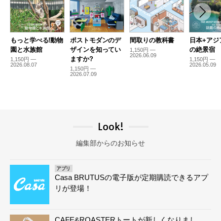
もっと学べる!動物
ポストモダンのデ
間取りの教科書
日本+アジ
園と水族館
ザインを知ってい
の絶景宿
1,150円 —
2026.06.09
ますか?
1,150円 —
1,150円 —
2026.08.07
2026.05.09
1,150円 —
2026.07.09
Look!
編集部からのお知らせ
アプリ
Casa BRUTUSの電子版が定期購読できるアプ
リが登場！
CAFE&ROASTERトートが新しくなりまし