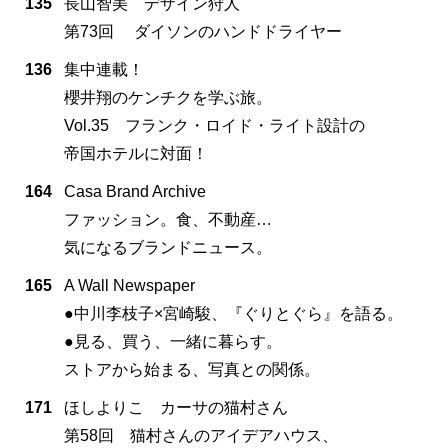
135
長山智美 デザイン狩人
第73回 ダイソンのハンドドライヤー
136
集中連載！
櫻井翔のケンチクを学ぶ旅。
Vol.35 フランク・ロイド・ライト設計の
帝国ホテルに対面！
164
Casa Brand Archive
ファッション。食、不動産…
気になるブランドニュース。
165
A Wall Newspaper
●中川李枝子×宮崎駿、『ぐりとぐら』を語る。
●見る、買う、一緒に暮らす。
ストアから始まる、写真との関係。
171
ほしよりこ カーサの猫村さん
第58回 猫村さんのアイデアハウス、