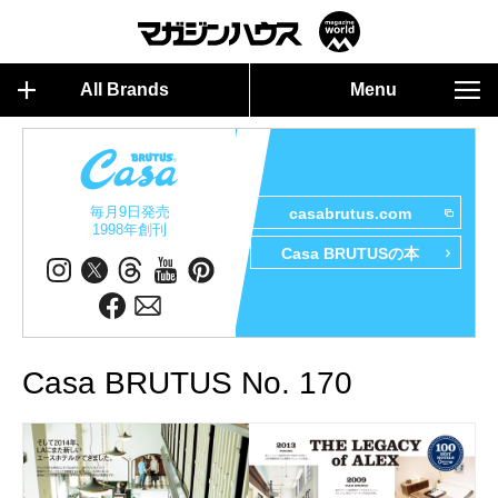
All Brands
Menu
毎月9日発売
casabrutus.com
1998年創刊
Casa BRUTUSの本
Casa BRUTUS No. 170