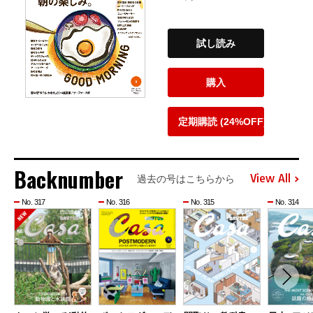
試し読み
購入
定期購読 (24%OFF)
Backnumber
View All
過去の号はこちらから
No. 317
No. 316
No. 315
No. 314