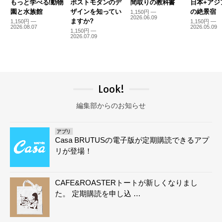
もっと学べる!動物
ポストモダンのデ
間取りの教科書
日本+アジ
園と水族館
ザインを知ってい
の絶景宿
1,150円 —
2026.06.09
ますか?
1,150円 —
1,150円 —
2026.08.07
2026.05.09
1,150円 —
2026.07.09
Look!
編集部からのお知らせ
アプリ
Casa BRUTUSの電子版が定期購読できるアプ
リが登場！
CAFE&ROASTERトートが新しくなりまし
た。 定期購読を申し込 …