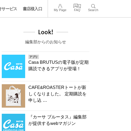
けサービス
書店様入口
My Page
FAQ
Search
Look!
編集部からのお知らせ
アプリ
Casa BRUTUSの電子版が定期
購読できるアプリが登場！
CAFE&ROASTERトートが新
しくなりました。 定期購読を
申し込 …
『カーサ ブルータス』編集部
が提供するwebマガジン