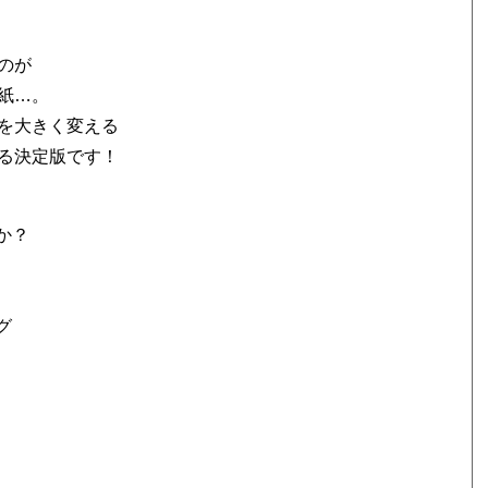
のが
紙…。
を大きく変える
る決定版です！
か？
グ