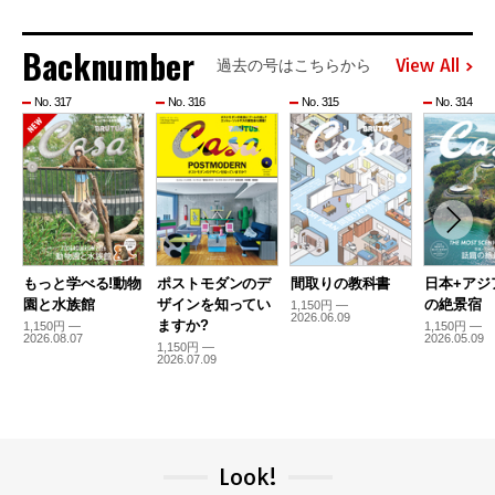
Backnumber
View All
過去の号はこちらから
No. 317
No. 316
No. 315
No. 314
もっと学べる!動物
ポストモダンのデ
間取りの教科書
日本+アジ
園と水族館
ザインを知ってい
の絶景宿
1,150円 —
2026.06.09
ますか?
1,150円 —
1,150円 —
2026.08.07
2026.05.09
1,150円 —
2026.07.09
Look!