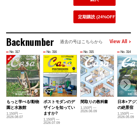
定期購読 (24%OFF)
Backnumber
View All
過去の号はこちらから
No. 317
No. 316
No. 315
No. 314
もっと学べる!動物
ポストモダンのデ
間取りの教科書
日本+アジ
園と水族館
ザインを知ってい
の絶景宿
1,150円 —
2026.06.09
ますか?
1,150円 —
1,150円 —
2026.08.07
2026.05.09
1,150円 —
2026.07.09