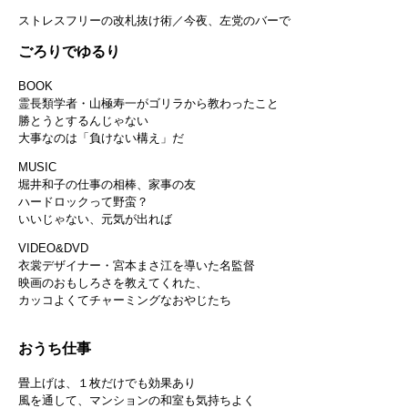
ストレスフリーの改札抜け術／今夜、左党のバーで
ごろりでゆるり
BOOK
霊長類学者・山極寿一がゴリラから教わったこと
勝とうとするんじゃない
大事なのは「負けない構え」だ
MUSIC
堀井和子の仕事の相棒、家事の友
ハードロックって野蛮？
いいじゃない、元気が出れば
VIDEO&DVD
衣裳デザイナー・宮本まさ江を導いた名監督
映画のおもしろさを教えてくれた、
カッコよくてチャーミングなおやじたち
おうち仕事
畳上げは、１枚だけでも効果あり
風を通して、マンションの和室も気持ちよく