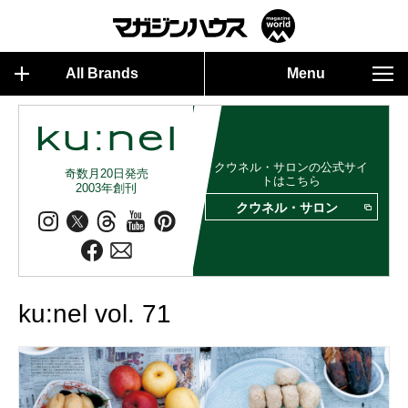
All Brands
Menu
クウネル・サロンの公式サイ
奇数月20日発売
トはこちら
2003年創刊
クウネル・サロン
ku:nel vol. 71