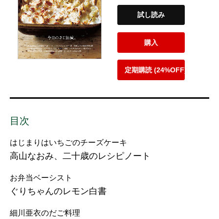
試し読み
購入
定期購読 (24%OFF)
目次
はじまりはいちごのチーズケーキ
高山なおみ、二十歳のレシピノート
お弁当ベーシスト
ぐりちゃんのレモン白書
細川亜衣のだご料理