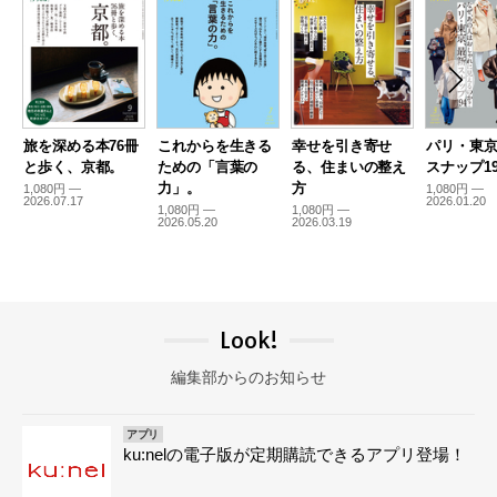
旅を深める本76冊
これからを生きる
幸せを引き寄せ
パリ・東
と歩く、京都。
ための「言葉の
る、住まいの整え
スナップ19
力」。
方
1,080円 —
1,080円 —
2026.07.17
2026.01.20
1,080円 —
1,080円 —
2026.05.20
2026.03.19
Look!
編集部からのお知らせ
アプリ
ku:nelの電子版が定期購読できるアプリ登場！