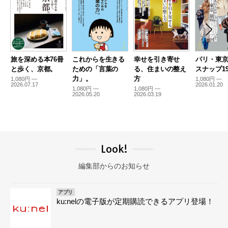
旅を深める本76冊
これからを生きる
幸せを引き寄せ
パリ・東
と歩く、京都。
ための「言葉の
る、住まいの整え
スナップ19
力」。
方
1,080円 —
1,080円 —
2026.07.17
2026.01.20
1,080円 —
1,080円 —
2026.05.20
2026.03.19
Look!
編集部からのお知らせ
アプリ
ku:nelの電子版が定期購読できるアプリ登場！