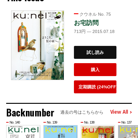
クウネル No. 75
お宅訪問
713円 — 2015.07.18
試し読み
購入
定期購読 (24%OFF)
Backnumber
View All
過去の号はこちらから
No. 140
No. 139
No. 138
No. 137