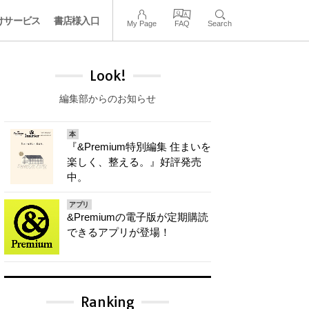
けサービス
書店様入口
My Page
FAQ
Search
Look!
編集部からのお知らせ
本
『&Premium特別編集 住まいを
楽しく、整える。』好評発売
中。
アプリ
&Premiumの電子版が定期購読
できるアプリが登場！
Ranking