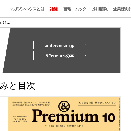
マガジンハウスとは
雑誌
書籍・ムック
採用情報
企業様向
o. 14 …
andpremium.jp
&Premiumの本
試し読みと目次