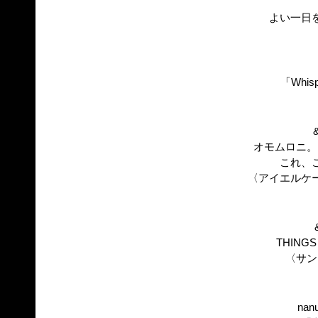
よい一日
「Whispe
オモムロニ。
これ、
〈アイエルケ
THINGS 
〈サン
nan