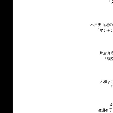
「
木戸美由紀の
「マジャ
片倉真
「貓
大和ま
「
&
渡辺有子