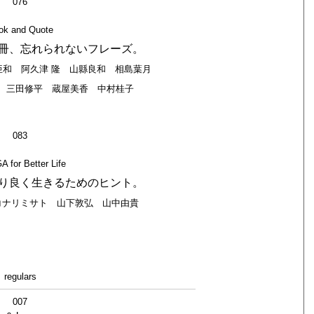
076
ok and Quote
冊、忘れられないフレーズ。
 伊藤亜和 阿久津 隆 山縣良和 相島葉月
 三田修平 蔵屋美香 中村桂子
083
 for Better Life
り良く生きるためのヒント。
コナリミサト 山下敦弘 山中由貴
regulars
007