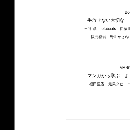
Bo
手放せない大切な一
王谷 晶 tofubeats
阪元裕吾 野川かさね
MANGA
マンガから学ぶ、よ
福田里香 最果タヒ 