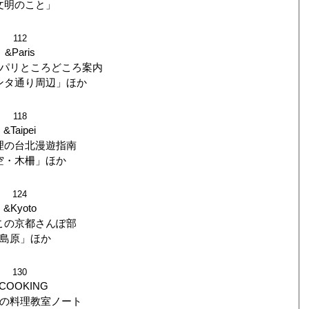
文明のこと」
112
&Paris
パリところどころ案内
ンタ通り周辺」ほか
118
&Taipei
理の台北漫遊指南
空・木柵」ほか
124
&Kyoto
この京都さんぽ部
島原」ほか
130
COOKING
の料理教室ノート