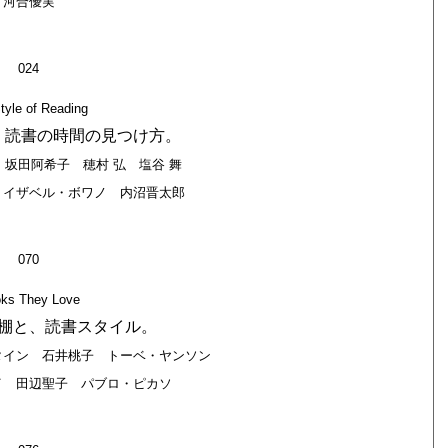
河合優実
024
tyle of Reading
、読書の時間の見つけ方。
坂田阿希子 穂村 弘 塩谷 舞
 イザベル・ボワノ 内沼晋太郎
070
ks They Love
棚と、読書スタイル。
タイン 石井桃子 トーベ・ヤンソン
イ 田辺聖子 パブロ・ピカソ