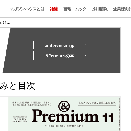
マガジンハウスとは
雑誌
書籍・ムック
採用情報
企業様向
o. 14 …
andpremium.jp
&Premiumの本
試し読みと目次