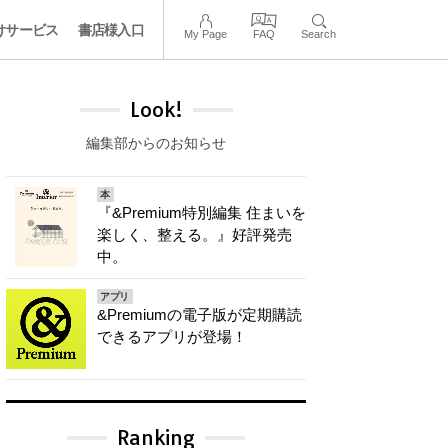
けサービス
書店様入口
My Page
FAQ
Search
Look!
編集部からのお知らせ
本
『&Premium特別編集 住まいを
楽しく、整える。』好評発売
中。
アプリ
&Premiumの電子版が定期購読
できるアプリが登場！
Ranking