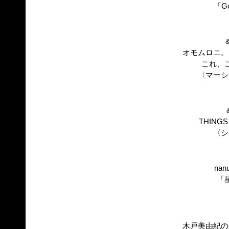
「Go
オモムロニ。
これ、
〈マーシ
THINGS 
〈シ
nan
「
木戸美由紀の