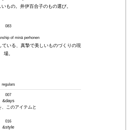
しいもの。井伊百合子のもの選び。
083
nship of minä perhonen
している、真摯で美しいものづくりの現
場。
regulars
007
&days
を、このアイテムと
016
&style