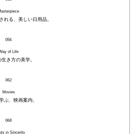
asterpiece
される、美しい日用品。
056
Way of Life
の生き方の美学。
062
Movies
学ぶ、映画案内。
068
ty in Sincerity