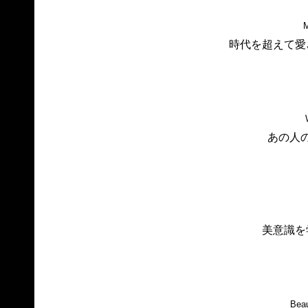
M
時代を超えて愛
あの人
美意識を
Beau