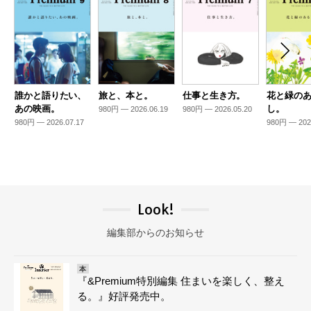
誰かと語りたい、
旅と、本と。
仕事と生き方。
花と緑の
あの映画。
し。
980円 — 2026.06.19
980円 — 2026.05.20
980円 — 2026.07.17
980円 — 202
Look!
編集部からのお知らせ
本
『&Premium特別編集 住まいを楽しく、整え
る。』好評発売中。