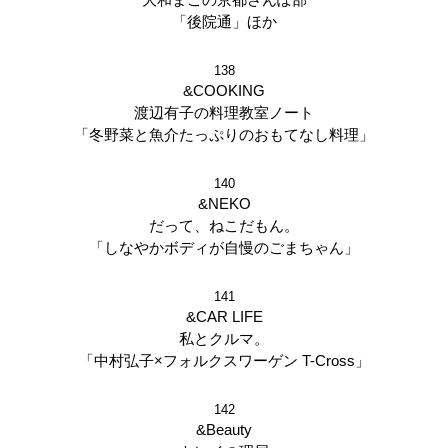
「後院通」ほか
138
&COOKING
渡辺有子の料理教室ノート
「冬野菜と魚介たっぷりのおもてなし料理」
140
&NEKO
だって、ねこだもん。
「しなやかボディが自慢のごまちゃん」
141
&CAR LIFE
私とクルマ。
「中村弘子×フォルクスワーゲン T-Cross」
142
&Beauty