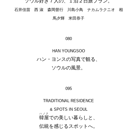
ソウル好き７人の、１泊２日旅プラン。
石井佳苗 西 淑 森岡督行 川島小鳥 ナカムラクニオ 相
馬夕輝 米田恭子
080
HAN YOUNGSOO
ハン・ヨンスの写真で観る、
ソウルの風景。
095
TRADITIONAL RESIDENCE
& SPOTS IN SEOUL
ハノク
韓屋
での美しい暮らしと、
伝統を感じるスポットへ。