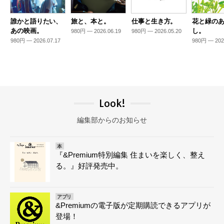
誰かと語りたい、
旅と、本と。
仕事と生き方。
花と緑の
あの映画。
し。
980円 — 2026.06.19
980円 — 2026.05.20
980円 — 2026.07.17
980円 — 202
Look!
編集部からのお知らせ
本
『&Premium特別編集 住まいを楽しく、整え
る。』好評発売中。
アプリ
&Premiumの電子版が定期購読できるアプリが
登場！