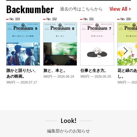
Backnumber
View All
過去の号はこちらから
No. 153
No. 152
No. 151
No. 150
誰かと語りたい、
旅と、本と。
仕事と生き方。
花と緑の
あの映画。
し。
980円 — 2026.06.19
980円 — 2026.05.20
980円 — 2026.07.17
980円 — 202
Look!
編集部からのお知らせ