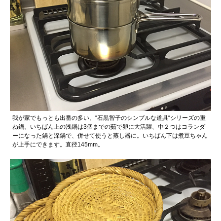
我が家でもっとも出番の多い、“石黒智子のシンプルな道具“シリーズの重
ね鍋。いちばん上の浅鍋は3個までの茹で卵に大活躍、中２つはコランダ
ーになった鍋と深鍋で、併せて使うと蒸し器に。いちばん下は煮豆ちゃん
が上手にできます。直径145mm。