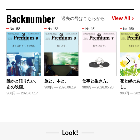
Backnumber
View All
過去の号はこちらから
No. 153
No. 152
No. 151
No. 150
誰かと語りたい、
旅と、本と。
仕事と生き方。
花と緑の
あの映画。
し。
980円 — 2026.06.19
980円 — 2026.05.20
980円 — 2026.07.17
980円 — 202
Look!