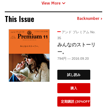
View More
This Issue
Backnumber
アンド プレミアム No.
35
みんなのストーリ
ー。
794円 — 2016.09.20
試し読み
購入
定期購読 (30%OFF)