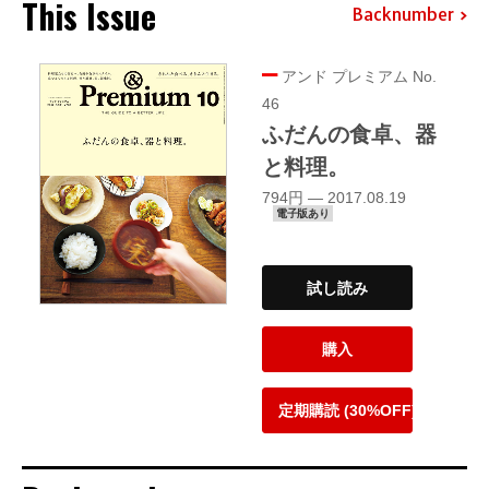
This Issue
Backnumber
アンド プレミアム No.
46
ふだんの食卓、器
と料理。
794円 — 2017.08.19
電子版あり
試し読み
購入
定期購読 (30%OFF)