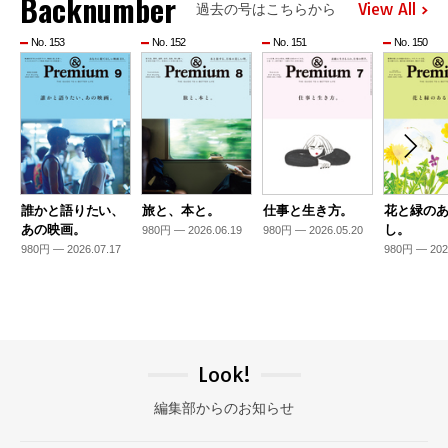
Backnumber
View All
過去の号はこちらから
No. 153
No. 152
No. 151
No. 150
誰かと語りたい、
旅と、本と。
仕事と生き方。
花と緑の
あの映画。
し。
980円 — 2026.06.19
980円 — 2026.05.20
980円 — 2026.07.17
980円 — 202
Look!
編集部からのお知らせ