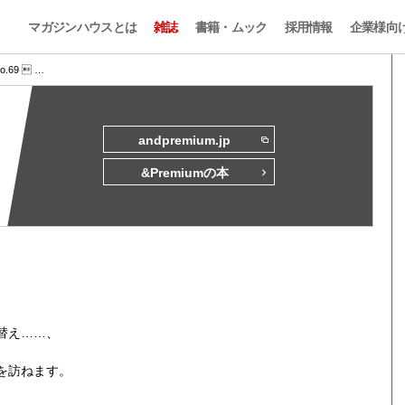
マガジンハウスとは
雑誌
書籍・ムック
採用情報
企業様向
No.69  …
andpremium.jp
&Premiumの本
替え……、
を訪ねます。