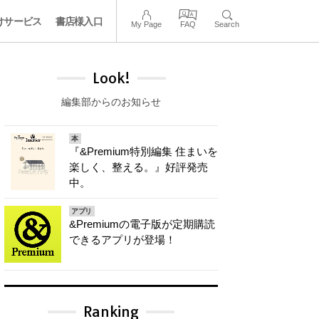
けサービス
書店様入口
My Page
FAQ
Search
Look!
編集部からのお知らせ
本
『&Premium特別編集 住まいを
楽しく、整える。』好評発売
中。
アプリ
&Premiumの電子版が定期購読
できるアプリが登場！
Ranking