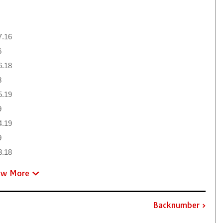
7.16
6
6.18
8
5.19
9
4.19
9
3.18
ew More
Backnumber