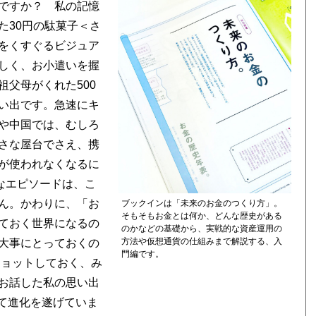
ですか？ 私の記憶
た30円の駄菓子＜さ
をくすぐるビジュア
しく、お小遣いを握
父母がくれた500
い出です。急速にキ
や中国では、むしろ
さな屋台でさえ、携
が使われなくなるに
なエピソードは、こ
ん。かわりに、「お
ブックインは「未来のお金のつくり方」。
そもそもお金とは何か、どんな歴史がある
ておく世界になるの
のかなどの基礎から、実戦的な資産運用の
方法や仮想通貨の仕組みまで解説する、入
大事にとっておくの
門編です。
ショットしておく、み
お話した私の思い出
て進化を遂げていま