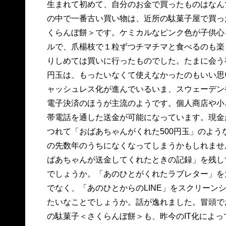
生まれて初めて、自分のお金で買ったものはなん
の中で一番古い買い物は、近所の駄菓子屋で買っ
くらんぼ餅＞です。ケミカルなピンク色が子供心
ルで、爪楊枝で１粒ずつチマチマと食べるのも楽
りしめては買いに行ったものでした。たまに会う祖
円玉は、もったいなくて使えなかったのもいい思
ャッシュレス化が進んでいるいま、スウェーデン
電子決済のほうが主流のようです。個人商店や小
帯電話を通した送金が可能になっています。現金
つれて「おばあちゃんがくれた500円玉」のよう
の先数年のうちになくなってしまうかもしれませ
ばあちゃんが送金してくれたときの記録」を残し
でしょうか。「あのひとがくれたラブレター」を
でなく、「あのひとからのLINE」をスクリーン
たいなことでしょうか。話が逸れました。冒頭で
の駄菓子＜さくらんぼ餅＞も、昨今のIT化によっ