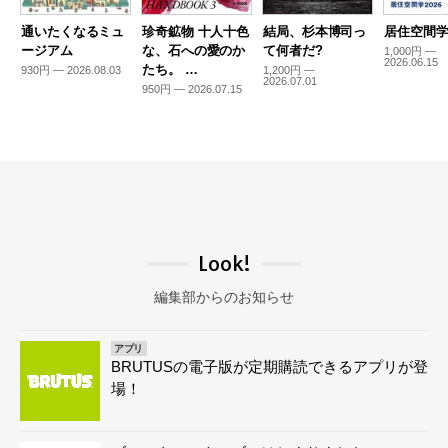
通いたくなるミュ
珍奇鉱物 十人十色
結局、杉本博司っ
居住空間学2
ージアム
な、石への愛のか
て何者だ?
1,000円 —
2026.06.15
たち。 …
930円 — 2026.08.03
1,200円 —
2026.07.01
950円 — 2026.07.15
Look!
編集部からのお知らせ
アプリ
BRUTUSの電子版が定期購読できるアプリが登
場！