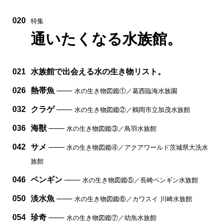
020
特集
通いたくなる水族館。
021
水族館で出会える水の生き物リスト。
026
熱帯魚
——
水の生き物図鑑①／葛西臨海水族園
032
クラゲ
——
水の生き物図鑑②／鶴岡市立加茂水族館
036
海獣
——
水の生き物図鑑③／鳥羽水族館
042
サメ
——
水の生き物図鑑④／アクアワールド茨城県大洗水
族館
046
ペンギン
——
水の生き物図鑑⑤／長崎ペンギン水族館
050
淡水魚
——
水の生き物図鑑⑥／カワスイ 川崎水族館
054
珍奇
——
水の生き物図鑑⑦／幼魚水族館