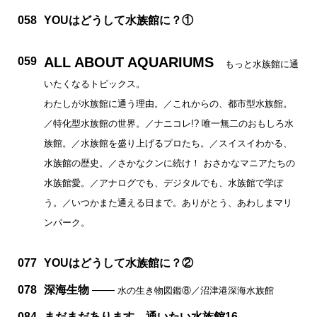
058
YOUはどうして水族館に？①
ALL ABOUT AQUARIUMS
059
もっと水族館に通
いたくなるトピックス。
わたしが水族館に通う理由。／これからの、都市型水族館。
／特化型水族館の世界。／ナニコレ!? 唯一無二のおもしろ水
族館。／水族館を盛り上げるプロたち。／スイスイわかる、
水族館の歴史。／さかなクンに続け！ おさかなマニアたちの
水族館愛。／アナログでも、デジタルでも、水族館で学ぼ
う。／いつかまた通える日まで。ありがとう、あわしまマリ
ンパーク。
077
YOUはどうして水族館に？②
078
深海生物
——
水の生き物図鑑⑧／沼津港深海水族館
084
まだまだあります、通いたい水族館16。