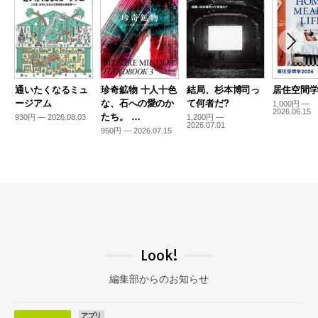
通いたくなるミュ
珍奇鉱物 十人十色
結局、杉本博司っ
居住空間学2
ージアム
な、石への愛のか
て何者だ?
1,000円 —
2026.06.15
たち。 …
930円 — 2026.08.03
1,200円 —
2026.07.01
950円 — 2026.07.15
Look!
編集部からのお知らせ
アプリ