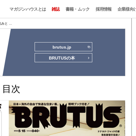
マガジンハウスとは
雑誌
書籍・ムック
採用情報
企業様向
試し読みと …
brutus.jp
BRUTUSの本
みと目次