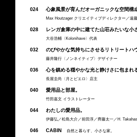
024
心象風景が育んだオーガニックな空間構
Max Houtzager クリエイティブディレクター／
028
レンガ倉庫の中に建てた山荘みたいな小
大谷浩輔〈Kolonihave〉代表
032
のびやかな気持ちにさせるリトリートハ
藤井隆行〈ノンネイティブ〉デザイナー
036
心を鎮める穏やかな光と静けさに包まれ
長屋圭尚〈月とピエロ〉店主
040
愛用品と部屋。
竹田嘉文 イラストレーター
044
わたしの愛用品。
伊藤弘／松島大介／前田淳／齊藤太一／H. Takahashi
046
CABIN
自然と暮らす、小さな家。