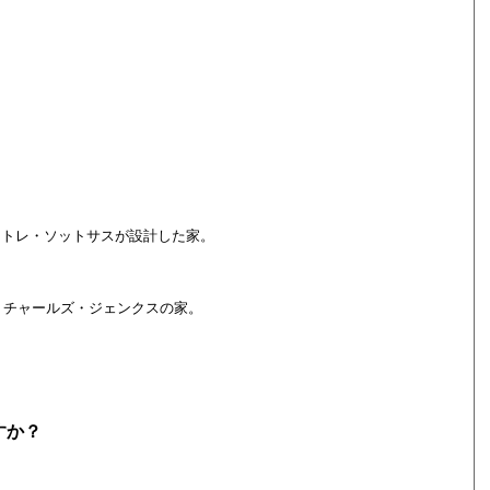
。
。
ットレ・ソットサスが設計した家。
、チャールズ・ジェンクスの家。
すか？