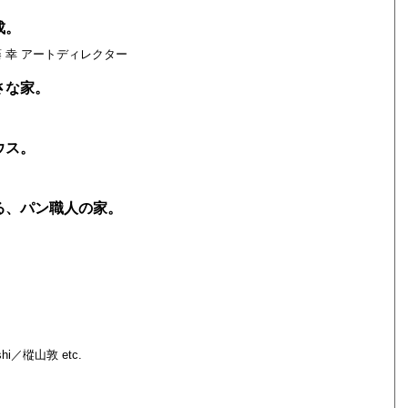
成。
遠藤 幸 アートディレクター
さな家。
ウス。
る、パン職人の家。
／樅山敦 etc.