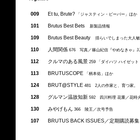
009
Et tu, Brute?
「ジャスティン・ビーバー」ほか
101
Brutus Best Bets
新製品情報
109
Brutus Best Beauty
揺らいでしまった大人敏
110
人間関係
676 写真／篠山紀信『やめなきゃ』JJ
112
クルマのある風景
259 「ダイハツ ハイゼッ
113
BRUTUSCOPE
「柄本佑」ほか
124
BRUT@STYLE
481 2人の作家と、育つ家。
128
グルマン温故知新
592 四川料理 花重／花時
130
みやげもん
366 陵王／次号予告
107
BRUTUS BACK ISSUES／定期購読募集