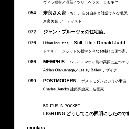
ヴィラ福村／湖荘／ツリーヘッズ／ヨモギヤ
054
奈良さん家
。
（ち）
自分自身と対話できる場所
奈良美智 アーティスト
072
ジャン・プルーヴェの住宅論。
076
Still, Life：Donald Judd
Urban Industrial
ドナルド・ジャッドの哲学を今なお純粋に保つ家
086
MEMPHIS
ハワイ・マウイ島の高原に立つエ
Adrian Olabuenaga／Lesley Bailey デザイナー
090
POSTMODERN
ポストモダンという小宇宙
Charles Jencks 建築評論家、造園家
BRUTUS IN POCKET
LIGHTING どうしてこの照明にしたので
regulars