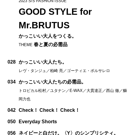
2023 S/S FASHION ISSUE
GOOD STYLE for
Mr.BRUTUS
かっこいい大人をつくる。
春と夏の必需品
THEME
028
かっこいい大人たち。
レヴ・タンジュ／柏崎 亮／ゴーティエ・ボルサレロ
034
かっこいい大人たちの必需品。
トロピカル松村／ユタナン／E-WAX／大貫達正／西山 徹／鰤
岡力也
042
Check！ Check！ Check！
050
Everyday Shorts
056
ネイビーと白だけ。〈Y〉のシンプリシティ。