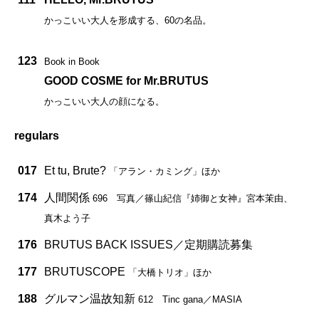
かっこいい大人を形成する、60の名品。
123
Book in Book
GOOD COSME for Mr.BRUTUS
かっこいい大人の顔になる。
regulars
017
Et tu, Brute?
「アラン・カミング」ほか
174
人間関係
696 写真／篠山紀信『姉御と女神』宮本茉由、
真木よう子
176
BRUTUS BACK ISSUES／定期購読募集
177
BRUTUSCOPE
「大橋トリオ」ほか
188
グルマン温故知新
612 Tinc gana／MASIA