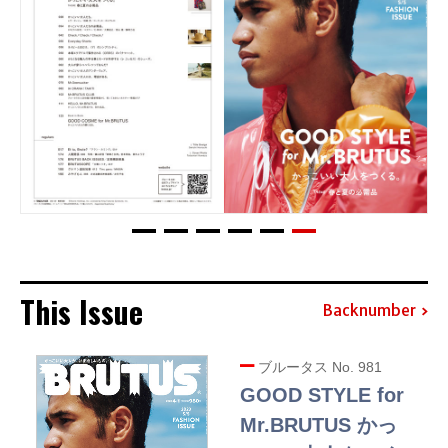
This Issue
Backnumber
ブルータス No. 981
GOOD STYLE for
Mr.BRUTUS かっ