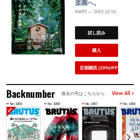
楽園へ。
840円 — 2022.12.01
試し読み
購入
定期購読 (33%OFF)
Backnumber
View All
過去の号はこちらから
No. 1059
No. 1058
No. 1057
No. 1056