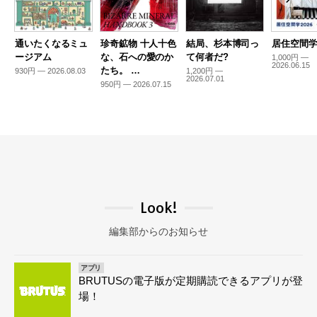
通いたくなるミュ
珍奇鉱物 十人十色
結局、杉本博司っ
居住空間学2
ージアム
な、石への愛のか
て何者だ?
1,000円 —
2026.06.15
たち。 …
930円 — 2026.08.03
1,200円 —
2026.07.01
950円 — 2026.07.15
Look!
編集部からのお知らせ
アプリ
BRUTUSの電子版が定期購読できるアプリが登
場！