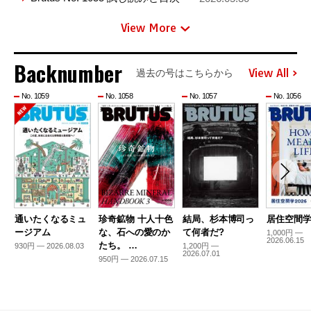
View More
Backnumber
View All
過去の号はこちらから
No. 1059
No. 1058
No. 1057
No. 1056
通いたくなるミュ
珍奇鉱物 十人十色
結局、杉本博司っ
居住空間学2
ージアム
な、石への愛のか
て何者だ?
1,000円 —
2026.06.15
たち。 …
930円 — 2026.08.03
1,200円 —
2026.07.01
950円 — 2026.07.15