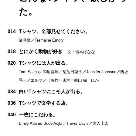
た。
014
Tシャツ、全部見せてください。
邊見馨／Tremaine Emory
018
とにかく動物が好き
文・吉本ばなな
020
Tシャツには人が出る。
Tom Sachs／間垣喜翔／菊池日菜子／Jennifer Johnson／西坂
晃一／エルフ／〈魚竹〉店主／西山 徹 ほか
034
白いTシャツにこそ人が出る。
036
Tシャツで文学する店。
040
一枚にこだわる。
Emily Adams Bode Aujla／Trevor Davis／宮入圭太