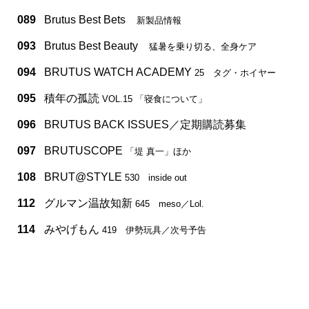
089
Brutus Best Bets
新製品情報
093
Brutus Best Beauty
猛暑を乗り切る、全身ケア
094
BRUTUS WATCH ACADEMY
25 タグ・ホイヤー
095
積年の孤読
VOL.15 「寝食について」
096
BRUTUS BACK ISSUES／定期購読募集
097
BRUTUSCOPE
「堤 真一」ほか
108
BRUT@STYLE
530 inside out
112
グルマン温故知新
645 meso／Lol.
114
みやげもん
419 伊勢玩具／次号予告