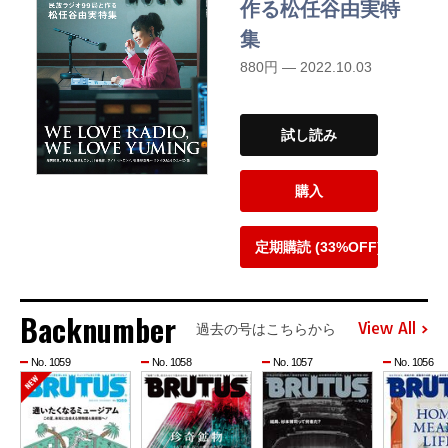
作る松任谷由実特
集
880円 — 2022.10.03
試し読み
購入
定期購読 (33%OFF)
Backnumber
View All
過去の号はこちらから
No. 1059
No. 1058
No. 1057
No. 1056