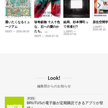
通いたくなるミュ
珍奇鉱物 十人十色
結局、杉本博司っ
居住空間学2
ージアム
な、石への愛のか
て何者だ?
1,000円 —
2026.06.15
たち。 …
930円 — 2026.08.03
1,200円 —
2026.07.01
950円 — 2026.07.15
Look!
編集部からのお知らせ
アプリ
BRUTUSの電子版が定期購読できるアプリが登