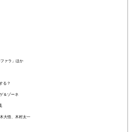
ルファラ」ほか
する？
ンゲ＆ゾーネ
集
櫻木大悟、木村太一