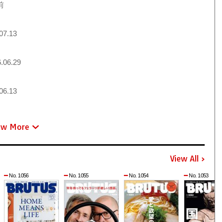
前
07.13
.06.29
06.13
ew More
View All
No. 1056
No. 1055
No. 1054
No. 1053