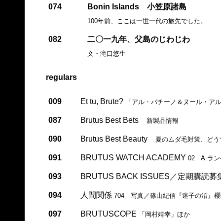
074
Bonin Islands 小笠原諸島
100年前、ここは一世一代の旅先でした。
082
二〇一九年、父島のじわじわ
文・滝口悠生
regulars
009
Et tu, Brute?
「アル・パチーノ＆ヌール・ア
087
Brutus Best Bets
新製品情報
090
Brutus Best Beauty
夏のムダ毛対策、どう
091
BRUTUS WATCH ACADEMY
02 A.ラ
093
BRUTUS BACK ISSUES／定期購読募
094
人間関係
704 写真／篠山紀信『迷子の沼』
097
BRUTUSCOPE
「岡村靖幸」ほか