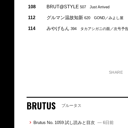
108
BRUT@STYLE
507 Just Arrived
112
グルマン温故知新
620 GOND／みよし屋
114
みやげもん
394 タカアシガニの面／次号予
SHARE
BRUTUS
ブルータス
Brutus No. 1059 試し読みと目次
— 6日前