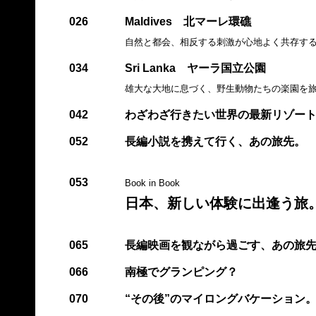
026
Maldives 北マーレ環礁
自然と都会、相反する刺激が心地よく共存す
034
Sri Lanka ヤーラ国立公園
雄大な大地に息づく、野生動物たちの楽園を
042
わざわざ行きたい世界の最新リゾー
052
長編小説を携えて行く、あの旅先。
053
Book in Book
日本、新しい体験に出逢う旅
065
長編映画を観ながら過ごす、あの旅
066
南極でグランピング？
070
“その後”のマイロングバケーション