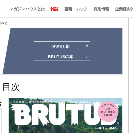
マガジンハウスとは
雑誌
書籍・ムック
採用情報
企業様向
試し読みと …
brutus.jp
BRUTUSの本
みと目次