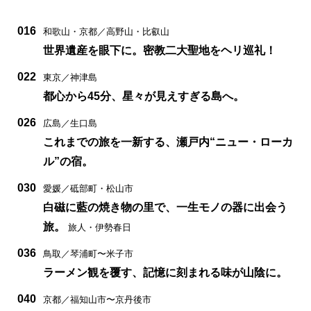
016
和歌山・京都／高野山・比叡山
世界遺産を眼下に。密教二大聖地をヘリ巡礼！
022
東京／神津島
都心から45分、星々が見えすぎる島へ。
026
広島／生口島
これまでの旅を一新する、瀬戸内“ニュー・ローカ
ル”の宿。
030
愛媛／砥部町・松山市
白磁に藍の焼き物の里で、一生モノの器に出会う
旅。
旅人・伊勢春日
036
鳥取／琴浦町〜米子市
ラーメン観を覆す、記憶に刻まれる味が山陰に。
040
京都／福知山市〜京丹後市