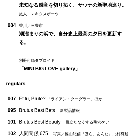
未知なる感覚を切り拓く、サウナの新聖地巡り。
旅人・マキタスポーツ
084
香川／三豊市
潮溜まりの浜で、自分史上最高の夕日を更新す
る。
別冊付録タブロイド
「MINI BIG LOVE gallery」
regulars
007
Et tu, Brute?
「ライアン・クーグラー」ほか
095
Brutus Best Bets
新製品情報
101
Brutus Best Beauty
目立たなくする毛穴ケア
102
人間関係 675
写真／篠山紀信『ほら、あんた』北村有起