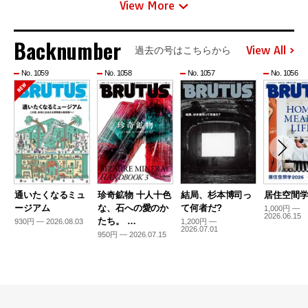
View More
Backnumber
View All
過去の号はこちらから
No. 1059
No. 1058
No. 1057
No. 1056
通いたくなるミュ
珍奇鉱物 十人十色
結局、杉本博司っ
居住空間学2
ージアム
な、石への愛のか
て何者だ?
1,000円 —
2026.06.15
たち。 …
930円 — 2026.08.03
1,200円 —
2026.07.01
950円 — 2026.07.15