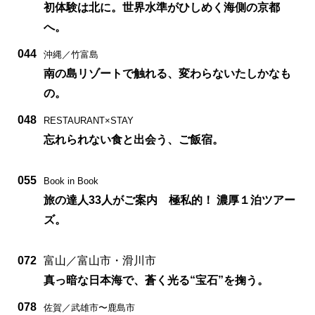
初体験は北に。世界水準がひしめく海側の京都
へ。
044
沖縄／竹富島
南の島リゾートで触れる、変わらないたしかなも
の。
048
RESTAURANT×STAY
忘れられない食と出会う、ご飯宿。
055
Book in Book
旅の達人33人がご案内 極私的！ 濃厚１泊ツアー
ズ。
072
富山／富山市・滑川市
真っ暗な日本海で、蒼く光る“宝石”を掬う。
078
佐賀／武雄市〜鹿島市