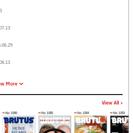
前
07.13
.06.29
06.13
ew More
View All
No. 1056
No. 1055
No. 1054
No. 1053