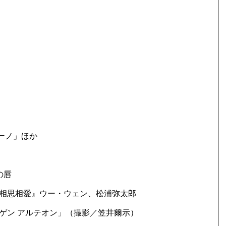
ティーノ」ほか
想の唇
白相思相愛』ウー・ウェン、松浦弥太郎
ーゲン アルテオン」（撮影／笠井爾示）