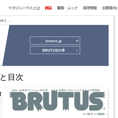
マガジンハウスとは
雑誌
書籍・ムック
採用情報
企業様向
試し読みと …
brutus.jp
BRUTUSの本
読みと目次