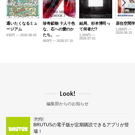
通いたくなるミュ
珍奇鉱物 十人十色
結局、杉本博司っ
居住空間学2
ージアム
な、石への愛のか
て何者だ?
1,000円 —
2026.06.15
たち。 …
930円 — 2026.08.03
1,200円 —
2026.07.01
950円 — 2026.07.15
Look!
編集部からのお知らせ
アプリ
BRUTUSの電子版が定期購読できるアプリが登
場！