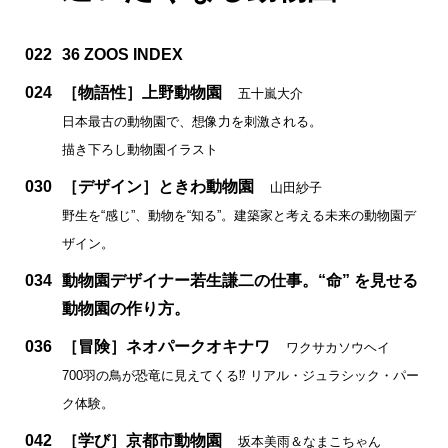
022
36 ZOOS INDEX
024
［物語性］上野動物園
五十嵐大介
日本最古の動物園で、想像力を刺激される。
描き下ろし動物園イラスト
030
［デザイン］ときわ動物園
山田紗子
野生を“感じ”、動物を“知る”。建築家と考える未来の動物園デ
ザイン。
034
動物園デザイナー若生謙二の仕事。“命” を見せる
動物園の作り方。
036
［冒険］ネオパークオキナワ
ワクサカソウヘイ
700羽の鳥が恐竜に見えてくる⁉ リアル・ジュラシック・パー
ク体験。
042
［学び］京都市動物園
坂本美雨＆なまこちゃん