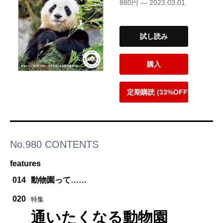
880円 — 2023.03.01
試し読み
購入
定期購読 (33%OFF)
No.980 CONTENTS
features
014
動物園って……
020
特集
通いたくなる動物園