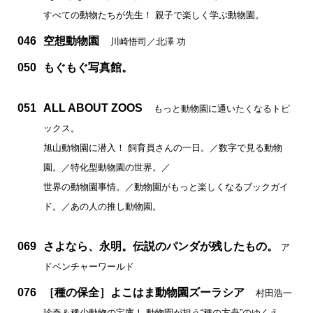
すべての動物たちが先生！ 親子で楽しく学ぶ動物園。
046
空想動物園
川崎悟司／北澤 功
050
もぐもぐ写真館。
051
ALL ABOUT ZOOS
もっと動物園に通いたくなるトピ
ックス。
旭山動物園に潜入！ 飼育員さんの一日。／数字で見る動物
園。／特化型動物園の世界。／
世界の動物園事情。／動物園がもっと楽しくなるブックガイ
ド。／あの人の推し動物園。
069
さよなら、永明。伝説のパンダが残したもの。
ア
ドベンチャーワールド
076
［種の保全］よこはま動物園ズーラシア
村田浩一
珍奇＆稀少動物の宝庫！ 動物園が担う“種の方舟”のゆくえ。