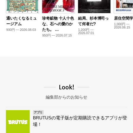
通いたくなるミュ
珍奇鉱物 十人十色
結局、杉本博司っ
居住空間学2
ージアム
な、石への愛のか
て何者だ?
1,000円 —
2026.06.15
たち。 …
930円 — 2026.08.03
1,200円 —
2026.07.01
950円 — 2026.07.15
Look!
編集部からのお知らせ
アプリ
BRUTUSの電子版が定期購読できるアプリが登
場！