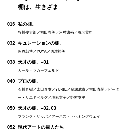
棚は、生きざま
016
私の棚。
谷川俊太郎／福田春美／河村康輔／養老孟司
032
キュレーションの棚。
熊谷彰博／YUYA／唐津裕美
038
天才の棚。–01
カール・ラガーフェルド
040
プロの棚。
石川直樹／太田泰友／YURIE／藤城成貴／吉田直嗣／ピータ
ー・リエドベルグ／塙麻衣子／野村友里
050
天才の棚。–02, 03
フランク・ザッパ／アーネスト・ヘミングウェイ
052
現代アートの巨人たち