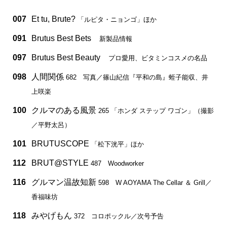
007
Et tu, Brute?
「ルピタ・ニョンゴ」ほか
091
Brutus Best Bets
新製品情報
097
Brutus Best Beauty
プロ愛用、ビタミンコスメの名品
098
人間関係
682 写真／篠山紀信『平和の島』蛭子能収、井
上咲楽
100
クルマのある風景
265 「ホンダ ステップ ワゴン」（撮影
／平野太呂）
101
BRUTUSCOPE
「松下洸平」ほか
112
BRUT@STYLE
487 Woodworker
116
グルマン温故知新
598 W AOYAMA The Cellar ＆ Grill／
香福味坊
118
みやげもん
372 コロポックル／次号予告