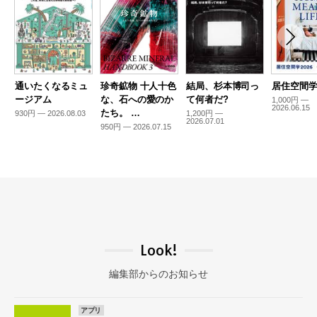
通いたくなるミュ
珍奇鉱物 十人十色
結局、杉本博司っ
居住空間学2
ージアム
な、石への愛のか
て何者だ?
1,000円 —
2026.06.15
たち。 …
930円 — 2026.08.03
1,200円 —
2026.07.01
950円 — 2026.07.15
Look!
編集部からのお知らせ
アプリ