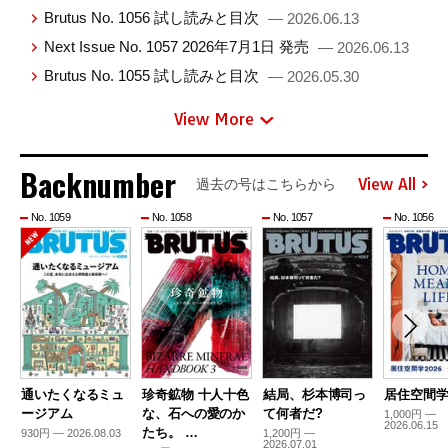
Brutus No. 1056 試し読みと目次
— 2026.06.13
Next Issue No. 1057 2026年7月1日 発売
— 2026.06.13
Brutus No. 1055 試し読みと目次
— 2026.05.30
View More
Backnumber
View All
過去の号はこちらから
No. 1059
No. 1058
No. 1057
No. 1056
通いたくなるミュ
珍奇鉱物 十人十色
結局、杉本博司っ
居住空間学2
ージアム
な、石への愛のか
て何者だ?
1,000円 —
2026.06.15
たち。 …
930円 — 2026.08.03
1,200円 —
2026.07.01