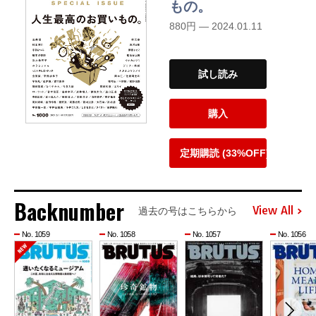
もの。
880円 — 2024.01.11
試し読み
購入
定期購読 (33%OFF)
Backnumber
View All
過去の号はこちらから
No. 1059
No. 1058
No. 1057
No. 1056