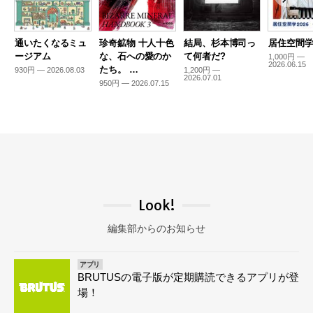
通いたくなるミュ
珍奇鉱物 十人十色
結局、杉本博司っ
居住空間学2
ージアム
な、石への愛のか
て何者だ?
1,000円 —
2026.06.15
たち。 …
930円 — 2026.08.03
1,200円 —
2026.07.01
950円 — 2026.07.15
Look!
編集部からのお知らせ
アプリ
BRUTUSの電子版が定期購読できるアプリが登
場！