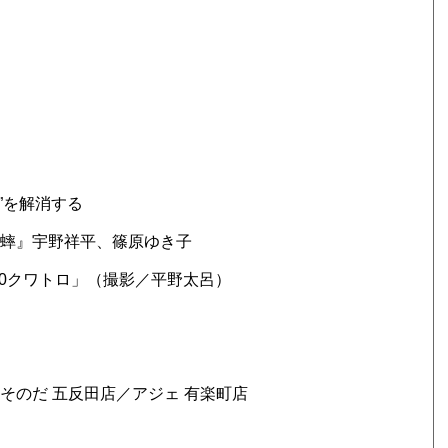
負債”を解消する
蟋蟀』宇野祥平、篠原ゆき子
on 50クワトロ」（撮影／平野太呂）
ドそのだ 五反田店／アジェ 有楽町店