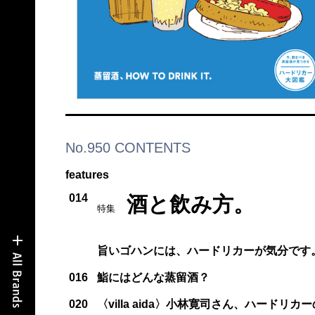
No.950 CONTENTS
features
014
酒と飲み方。
特集
旨いゴハンには、ハードリカーが気分です
016
鮨にはどんな蒸留酒？
020
〈villa aida〉小林寛司さん、ハードリ