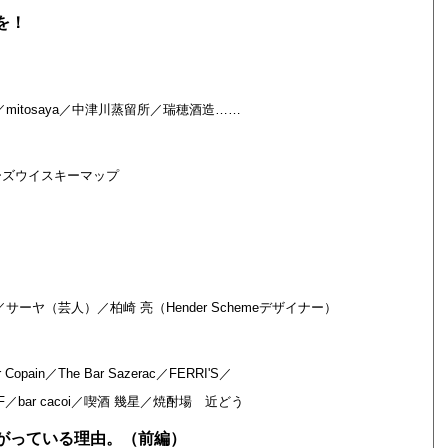
を！
itosaya／中津川蒸留所／瑞穂酒造……
ーズウイスキーマップ
。
ヤ（芸人）／柏崎 亮（Hender Schemeデザイナー）
opain／The Bar Sazerac／FERRI'S／
R B&F／bar cacoi／喫酒 幾星／焼酎場 近どう
がっている理由。（前編）