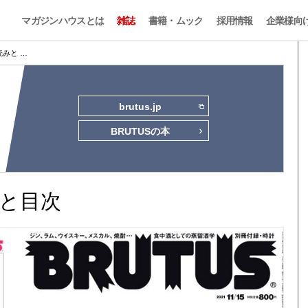
マガジンハウスとは
雑誌
書籍・ムック
採用情報
企業様向
試し読みと …
brutus.jp
BRUTUSの本
読みと目次