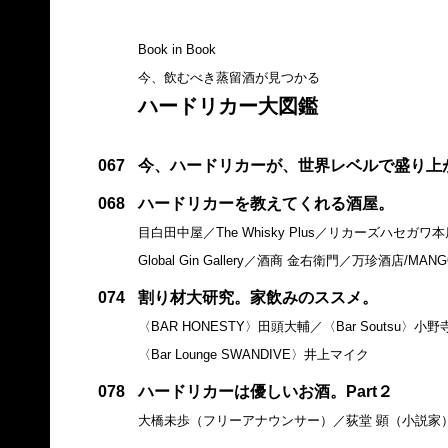
Book in Book
今、飲むべき蒸留酒が見つかる
ハードリカー大図鑑
067
今、ハードリカーが、世界レベルで盛り上
068
ハードリカーを教えてくれる酒屋。
目白田中屋／The Whisky Plus／リカーズハセガワ本店／RUD
Global Gin Gallery／酒商 金右衛門／万珍酒店/
074
割り材大研究。家飲みのススメ。
〈BAR HONESTY〉田頭大輔／〈Bar Soutsu〉小野寺
〈Bar Lounge SWANDIVE〉井上マイク
078
ハードリカーは優しいお酒。Part２
大橋未歩（フリーアナウンサー）／荻堂 顕（小説家）／