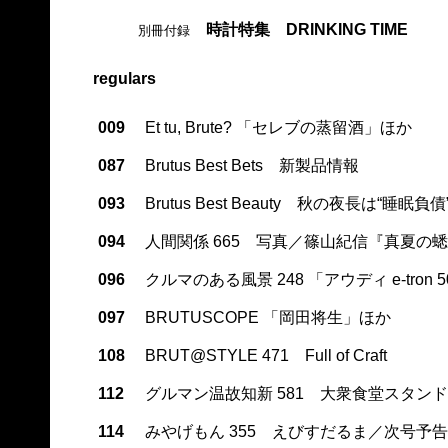
時計特集 DRINKING TIME
別冊付録
regulars
009
Et tu, Brute? 「セレブの蒸留酒」ほか
087
Brutus Best Bets 新製品情報
093
Brutus Best Beauty 秋の夜長は“睡眠
094
人間関係 665 写真／篠山紀信『真夏の
096
クルマのある風景 248 「アウディ e-tr
097
BRUTUSCOPE 「岡田将生」ほか
108
BRUT@STYLE 471 Full of Craft
112
グルマン温故知新 581 大衆食堂スタン
114
みやげもん 355 えびすだるま／次号予告