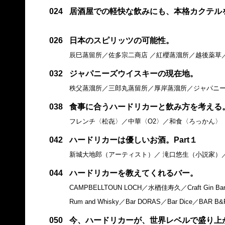
024
居酒屋での軽快な飲みにも、本格カクテル
026
日本のスピリッツの可能性。
辰巳蒸留所／佐多宗二商店 ／紅櫻蒸溜所／越後薬草／m
032
ジャパニーズウイスキーの現在地。
秩父蒸溜所／三郎丸蒸留所／厚岸蒸溜所／ジャパニ
038
食事に合うハードリカーと飲み方を考える
フレンチ〈松㐂〉／中華〈O2〉／和食〈ろっかん〉
042
ハードリカーは優しいお酒。Part１
新城大地郎（アーティスト）／ 滝口悠生（小説家）／サー
044
ハードリカーを教えてくれるバー。
CAMPBELLTOUN LOCH／水楢佳寿久／Craft Gin Bar C
Rum and Whisky／Bar DORAS／Bar Dice／BA
050
今、ハードリカーが、世界レベルで盛り上