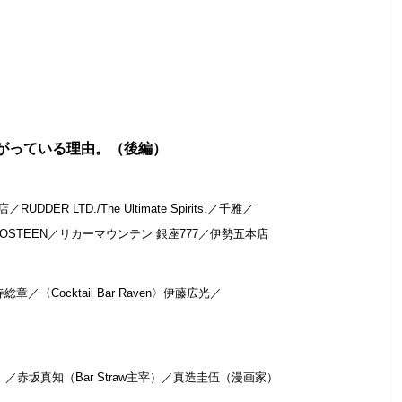
がっている理由。（後編）
DER LTD./The Ultimate Spirits.／千雅／
MANGOSTEEN／リカーマウンテン 銀座777／伊勢五本店
総章／〈Cocktail Bar Raven〉伊藤広光／
赤坂真知（Bar Straw主宰）／真造圭伍（漫画家）