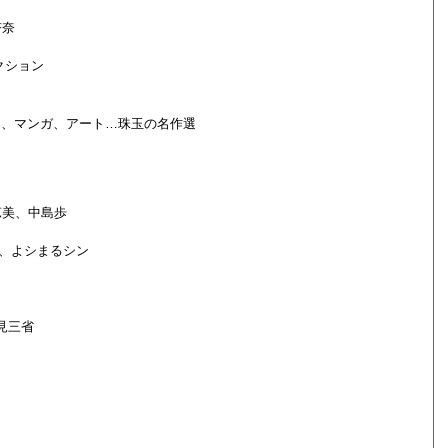
杏奈
クション
楽、マンガ、アート…珠玉の名作選
涼美、中島歩
、よシまるシン
見三省