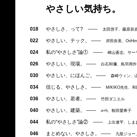
やさしい気持ち。
018
やさしさ、って?
——
太田啓子、藤原辰
022
やさしい、テック。
——
岸田奈美、OriHim
024
私の“やさしさ”論①
——
崎山蒼志、サー
026
やさしい、現場。
——
白石和彌、鳥羽周作
030
やさしい、にほんご。
——
森崎ウィン、
034
信じる、やさしさ。
——
MIKIKO先生、
036
やさしい、若者。
——
竹田ダニエル
040
やさしい、建築。
——
o+h、鞍田愛希子
044
私の“やさしさ”論②
——
上出遼平、しま
046
まとめない、やさしさ。
——
九龍ジョー