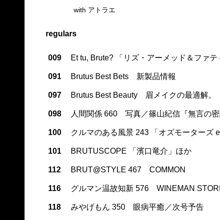
with アトラエ
regulars
009
Et tu, Brute? 「リズ・アーメッド
091
Brutus Best Bets 新製品情報
097
Brutus Best Beauty 眉メイクの最適解。
098
人間関係 660 写真／篠山紀信『無言の
100
クルマのある風景 243 「オズモーターズ 
101
BRUTUSCOPE 「濱口竜介」ほか
112
BRUT@STYLE 467 COMMON
116
グルマン温故知新 576 WINEMAN STORE／t
118
みやげもん 350 眼病平癒／次号予告