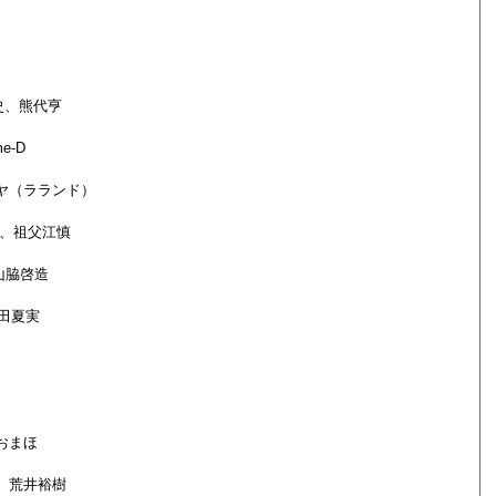
史、熊代亨
e-D
ヤ（ラランド）
、祖父江慎
山脇啓造
和田夏実
おまほ
、荒井裕樹