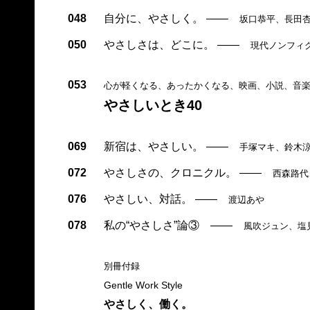
048
自分に、やさしく。
——
坂口恭平、長田
050
やさしさは、どこに。
——
現代ノンフィ
053
心が軽くなる、あったかくなる、映画、小説、音
やさしいとき40
069
新宿は、やさしい。
——
手塚マキ、鈴木
072
やさしさの、クロニクル。
——
西森路代
076
やさしい、対話。
——
渡辺あや
078
私の“やさしさ”論③
——
風吹ジュン、塩
別冊付録
Gentle Work Style
やさしく、働く。