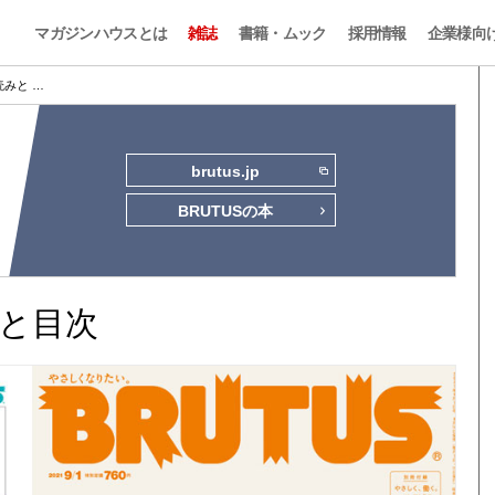
マガジンハウスとは
雑誌
書籍・ムック
採用情報
企業様向
試し読みと …
brutus.jp
BRUTUSの本
読みと目次