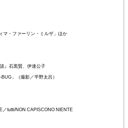
＆ファティマ・ファーリン・ミルザ」ほか
密談』石黒賢、伊達公子
e-BUG」（撮影／平野太呂）
utti/NON CAPISCONO NIENTE