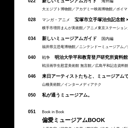
022
新しいミュージアムガイド
海外編
大エジプト博物館／アカデミー映画博物館／ボイマ
028
宝塚市立手塚治虫記念館 ×
マンガ・アニメ
横手市増田まんが美術館／アニメ東京ステーション
034
新しいミュージアムガイド
国内編
福井県立恐竜博物館／ニンテンドーミュージアム／熊
040
明治大学平和教育登戸研究所資料館 
戦争
戦没画学生慰霊美術館 無言館／広島平和記念資料
046
来日アーティストたちと、ミュージアム
山種美術館／インターメディアテク
050
私が通うミュージアム。
051
Book in Book
偏愛ミュージアムBOOK