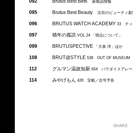
092
Brutus Best Bets
新製品情報
095
Brutus Best Beauty
注目のビューティ新
096
BRUTUS WATCH ACADEMY
33 テ
097
積年の孤読
VOL.24 「弱点について」
099
BRUTUSPECTIVE
「大泉 洋」ほか
108
BRUT@STYLE
538 OUT OF MUSEUM
112
グルマン温故知新
654 パラダイスアレー
114
みやげもん
428 宝船／次号予告
SHARE