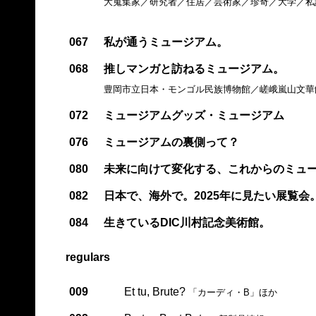
大蒐集家／研究者／住居／芸術家／珍奇／大学／私
067
私が通うミュージアム。
068
推しマンガと訪ねるミュージアム。
豊岡市立日本・モンゴル民族博物館／嵯峨嵐山文華
072
ミュージアムグッズ・ミュージアム
076
ミュージアムの裏側って？
080
未来に向けて変化する、これからのミュ
082
日本で、海外で。2025年に見たい展覧会
084
生きているDIC川村記念美術館。
regulars
009
Et tu, Brute?
「カーディ・B」ほか