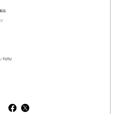
製品
ィソ
／TUTU