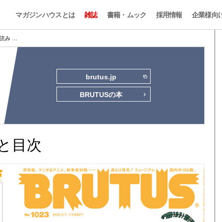
マガジンハウスとは
雑誌
書籍・ムック
採用情報
企業様向
試し読み …
brutus.jp
BRUTUSの本
読みと目次