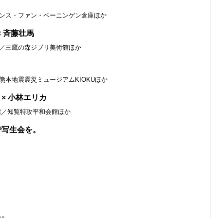
ンス・ファン・ベーニンゲン倉庫ほか
 斉藤壮馬
／三鷹の森ジブリ美術館ほか
本地震震災ミュージアムKIOKUほか
× 小林エリカ
館／知覧特攻平和会館ほか
で写生会を。