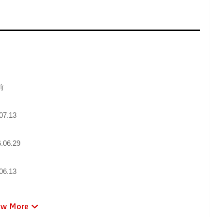
前
07.13
.06.29
06.13
ew More