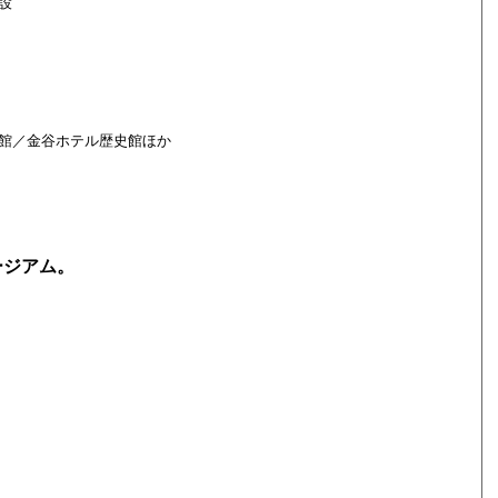
設
館／金谷ホテル歴史館ほか
ージアム。
。